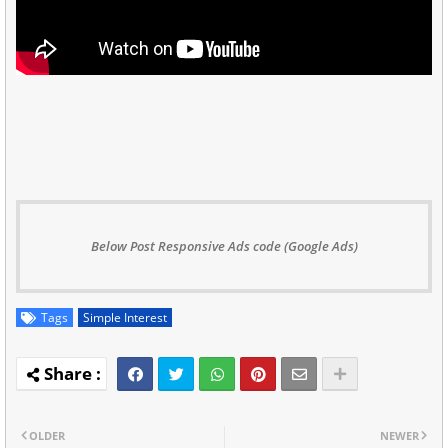
Below Post Responsive Ads code (Google Ads)
Tags
Simple Interest
OLDER
NEWER