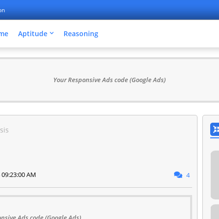
on
me
Aptitude
Reasoning
Your Responsive Ads code (Google Ads)
sis
 09:23:00 AM
4
nsive Ads code (Google Ads)