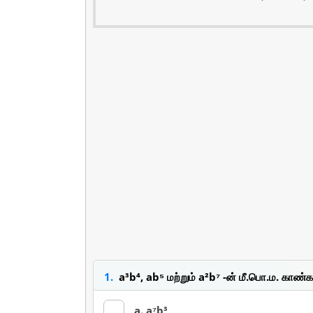
1.
a³b⁴, ab⁵ மற்றும் a²b⁷ -ன் மீ.பொ.ம. காண்
a. a⁷b³