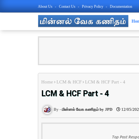
About Us
Contact Us
Privacy Policy
Documentation
Ho
Home
LCM & HCF
LCM & HCF Part - 4
LCM & HCF Part - 4
மின்னல் வேக கணிதம் by JPD
12/05/202
Top Post Respo