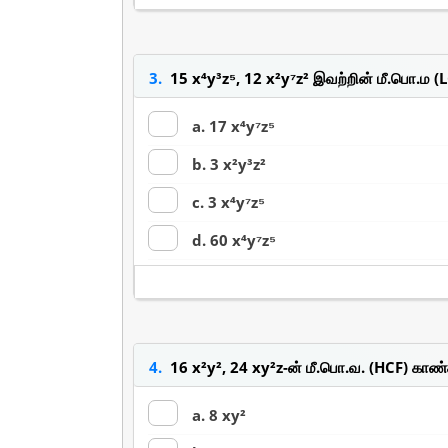
3.
15 x⁴y³z⁵, 12 x²y⁷z² இவற்றின் மீ.பொ.ம 
a. 17 x⁴y⁷z⁵
b. 3 x²y³z²
c. 3 x⁴y⁷z⁵
d. 60 x⁴y⁷z⁵
4.
16 x²y², 24 xy²z-ன் மீ.பொ.வ. (HCF) கா
a. 8 xy²