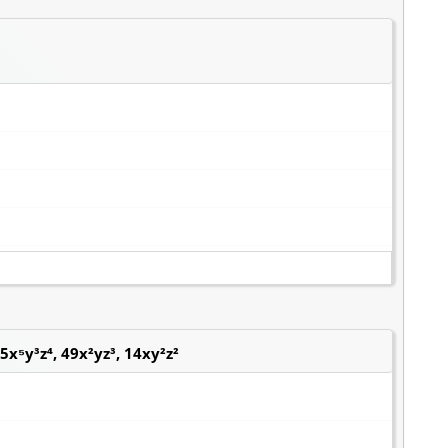
x⁵y³z⁴, 49x²yz³, 14xy²z²