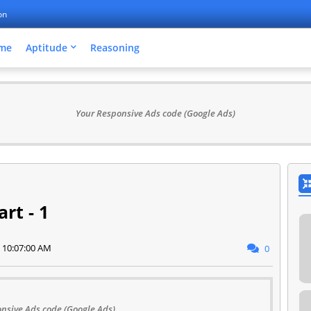
on
me
Aptitude
Reasoning
Your Responsive Ads code (Google Ads)
art - 1
 10:07:00 AM
0
nsive Ads code (Google Ads)